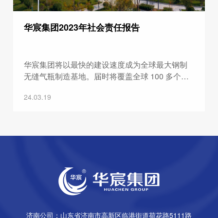
华宸集团2023年社会责任报告
华宸集团将以最快的建设速度成为全球最大钢制
无缝气瓶制造基地。届时将覆盖全球 100 多个国
家和地区，占全球钢制无缝气瓶市场份额 50%以
24.03.19
上。
济南公司：山东省济南市高新区临港街道荷花路5111路