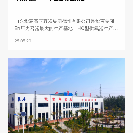
山东华宸高压容器集团德州有限公司是华宸集团
B1压力容器最大的生产基地，HC型供氧器生产基
地，并取得了IS090001-2015质量管理体系认证、
25.05.29
IATF16949 汽车质量管理体系、美国 DOT、德国
TUV、法国 BV、欧盟 CE、韩国 KGS、英国
LR、印度IS、意大利 RINA、ECER110、
IS011439、澳洲认证及中国船级社等多个相关出
口产品认证：技术研发中心现已取得各项专利近
30项。