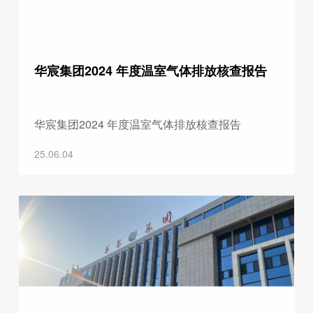
华宸集团2024 年度温室气体排放核查报告
华宸集团2024 年度温室气体排放核查报告
25.06.04