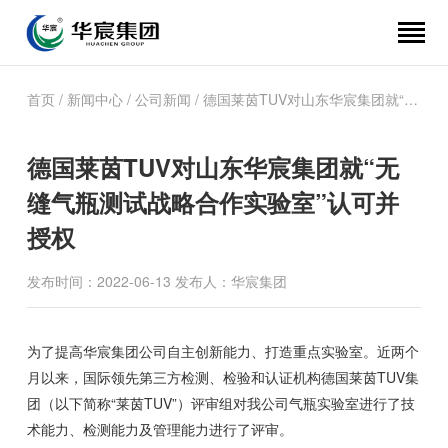
首页
/
新闻中心
/
公司新闻
/ 德国莱茵TUV对山东华宸集团就“无缝气瓶测试战略合作实验室”认可并授权
德国莱茵TUV对山东华宸集团就“无
缝气瓶测试战略合作实验室”认可并
授权
发布时间：2022-06-13 发布人：华宸集团
为了提高华宸集团公司自主创新能力、打造重点实验室。近两个
月以来，国际领先第三方检测、检验和认证机构德国莱茵TUV集
团（以下简称“莱茵TUV”）评审组对我公司气瓶实验室进行了技
术能力、检测能力及管理能力进行了评审。