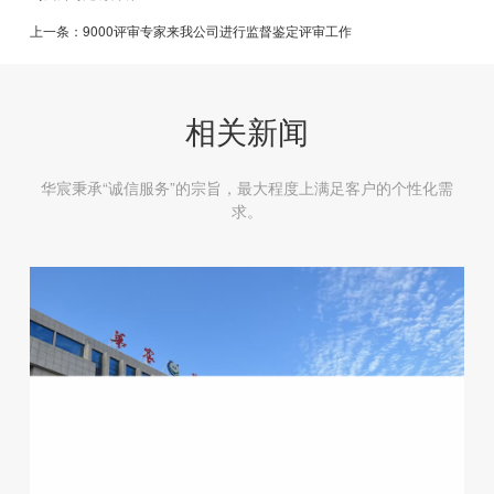
上一条：9000评审专家来我公司进行监督鉴定评审工作
相关新闻
华宸秉承“诚信服务”的宗旨，最大程度上满足客户的个性化需
求。